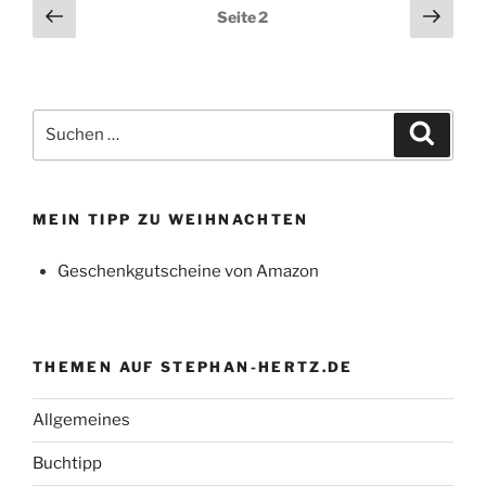
Seitennummerierung
Vorherige
Näch
Seite
2
Seite
Seit
der
Beiträge
Suchen
Suche
nach:
MEIN TIPP ZU WEIHNACHTEN
Geschenkgutscheine von Amazon
THEMEN AUF STEPHAN-HERTZ.DE
Allgemeines
Buchtipp