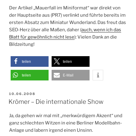
Der Artikel „Mauerfall im Miniformat“ war direkt von
der Hauptseite aus (PR7) verlinkt und führte bereits im
ersten Absatz zum Miniatur Wunderland. Das freut das
SEO-Herz über alle Maßen, daher (
auch, wenn ich das
Blatt für gewöhnlich nicht lese
): Vielen Dank an die
Bildzeitung!
teilen
teilen
teilen
E-Mail
VERÖFFENTLICHT
10.06.2008
AM
Krömer – Die internationale Show
Ja, da gehen wir mal mit „merkwürdigem Akzent“ und
ganz schlechten Witzen in eine Berliner Modellbahn-
Anlage und labern irgend einen Unsinn.