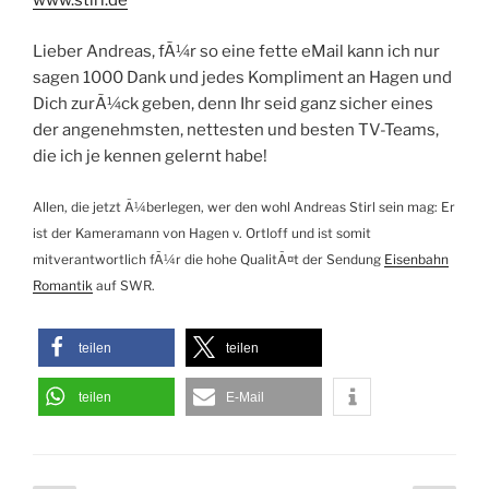
www.stirl.de
Lieber Andreas, fÃ¼r so eine fette eMail kann ich nur
sagen 1000 Dank und jedes Kompliment an Hagen und
Dich zurÃ¼ck geben, denn Ihr seid ganz sicher eines
der angenehmsten, nettesten und besten TV-Teams,
die ich je kennen gelernt habe!
Allen, die jetzt Ã¼berlegen, wer den wohl Andreas Stirl sein mag: Er
ist der Kameramann von Hagen v. Ortloff und ist somit
mitverantwortlich fÃ¼r die hohe QualitÃ¤t der Sendung
Eisenbahn
Romantik
auf SWR.
teilen
teilen
teilen
E-Mail