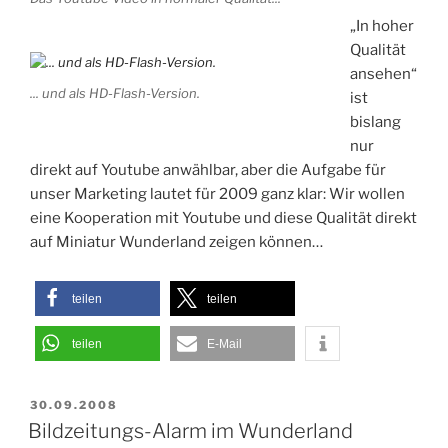
„In hoher
Qualität
ansehen“
... und als HD-Flash-Version.
ist
bislang
nur
direkt auf Youtube anwählbar, aber die Aufgabe für
unser Marketing lautet für 2009 ganz klar: Wir wollen
eine Kooperation mit Youtube und diese Qualität direkt
auf Miniatur Wunderland zeigen können…
teilen
teilen
teilen
E-Mail
VERÖFFENTLICHT
30.09.2008
AM
Bildzeitungs-Alarm im Wunderland