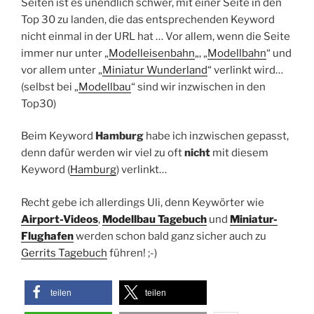
Seiten ist es unendlich schwer, mit einer Seite in den
Top 30 zu landen, die das entsprechenden Keyword
nicht einmal in der URL hat … Vor allem, wenn die Seite
immer nur unter „
Modelleisenbahn
„, „
Modellbahn
“ und
vor allem unter „
Miniatur Wunderland
“ verlinkt wird…
(selbst bei „
Modellbau
“ sind wir inzwischen in den
Top30)
Beim Keyword
Hamburg
habe ich inzwischen gepasst,
denn dafür werden wir viel zu oft
nicht
mit diesem
Keyword (
Hamburg
) verlinkt…
Recht gebe ich allerdings Uli, denn Keywörter wie
Airport-Videos
,
Modellbau Tagebuch
und
Miniatur-
Flughafen
werden schon bald ganz sicher auch zu
Gerrits Tagebuch
führen! ;-)
teilen
teilen