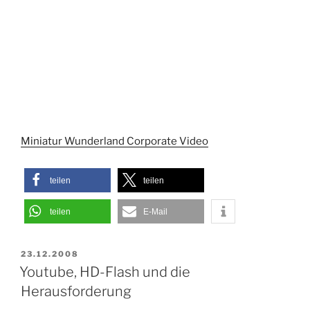
Miniatur Wunderland Corporate Video
teilen
teilen
teilen
E-Mail
VERÖFFENTLICHT
23.12.2008
AM
Youtube, HD-Flash und die
Herausforderung