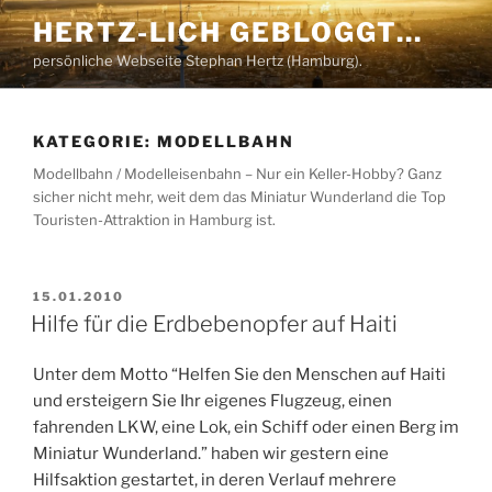
Zum
HERTZ-LICH GEBLOGGT…
Inhalt
persönliche Webseite Stephan Hertz (Hamburg).
springen
KATEGORIE:
MODELLBAHN
Modellbahn / Modelleisenbahn – Nur ein Keller-Hobby? Ganz
sicher nicht mehr, weit dem das Miniatur Wunderland die Top
Touristen-Attraktion in Hamburg ist.
VERÖFFENTLICHT
15.01.2010
AM
Hilfe für die Erdbebenopfer auf Haiti
Unter dem Motto “Helfen Sie den Menschen auf Haiti
und ersteigern Sie Ihr eigenes Flugzeug, einen
fahrenden LKW, eine Lok, ein Schiff oder einen Berg im
Miniatur Wunderland.” haben wir gestern eine
Hilfsaktion gestartet, in deren Verlauf mehrere