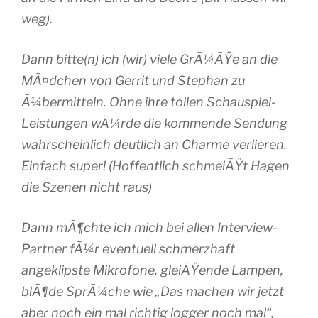
weg).
Dann bitte(n) ich (wir) viele GrÃ¼ÃŸe an die
MÃ¤dchen von Gerrit und Stephan zu
Ã¼bermitteln. Ohne ihre tollen Schauspiel-
Leistungen wÃ¼rde die kommende Sendung
wahrscheinlich deutlich an Charme verlieren.
Einfach super! (Hoffentlich schmeiÃŸt Hagen
die Szenen nicht raus)
Dann mÃ¶chte ich mich bei allen Interview-
Partner fÃ¼r eventuell schmerzhaft
angeklipste Mikrofone, gleiÃŸende Lampen,
blÃ¶de SprÃ¼che wie „Das machen wir jetzt
aber noch ein mal richtig logger noch mal“,