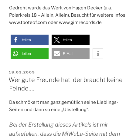
Gedreht wurde das Werk von Hagen Decker (u.a.
Polarkreis 18 – Allein, Allein). Besucht für weitere Infos
www.tboteof.com
oder
www.gimrecords.de
teilen
teilen
teilen
E-Mail
VERÖFFENTLICHT
18.03.2009
AM
Wer gute Freunde hat, der braucht keine
Feinde….
Da schmökert man ganz gemütlich seine Lieblings-
Seiten und dann so eine „Ulistellung“:
Bei der Erstellung dieses Artikels ist mir
aufgefallen, dass die MiWuLa-Seite mit dem