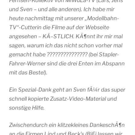
Fernseh-Kollektiv von MiWuLa-TV (Lars, Jens
und Sven – und alle anderen). Ich habe mir
heute nachmittag mit unserer „Modellbahn-
TV“-Cutterin die Filme auf der Webseite
angesehen – KÃ–STLICH. KÃ¶nnt ihr mir mal
sagen, warum ich das nicht schon vorher mal
gemacht habe ??????????????? (bei Stapler-
Fahrer-Werner sind die drei Enten im Abspann
mit das Beste!).
Ein Spezial-Dank geht an Sven fÃ¼r das super
schnell kopierte Zusatz-Video-Material und
sonstige Hilfe.
Zwischendurch ein klitzekleines DankeschÃ¶n
an die Firmen Lind und Beck’s (BiFi lassen wir