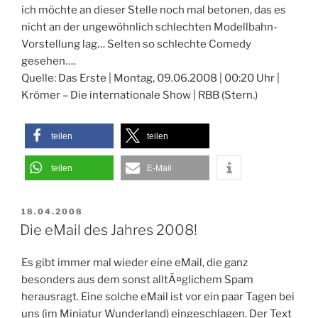
ich möchte an dieser Stelle noch mal betonen, das es
nicht an der ungewöhnlich schlechten Modellbahn-
Vorstellung lag… Selten so schlechte Comedy
gesehen….
Quelle: Das Erste | Montag, 09.06.2008 | 00:20 Uhr |
Krömer – Die internationale Show | RBB (Stern.)
teilen
teilen
teilen
E-Mail
VERÖFFENTLICHT
18.04.2008
AM
Die eMail des Jahres 2008!
Es gibt immer mal wieder eine eMail, die ganz
besonders aus dem sonst alltÃ¤glichem Spam
herausragt. Eine solche eMail ist vor ein paar Tagen bei
uns (im Miniatur Wunderland) eingeschlagen. Der Text