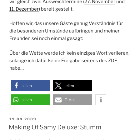
wir gleich zwei Ausweichtermine (
27. November
und
11. Dezember
) bereit gestellt.
Hoffen wir, das unsere Gäste genug Verständnis für
die besonderen Umstände aufbringen und meinen
Freunden sei noch einmal gesagt:
Über die Wette werde ich kein einziges Wort verlieren,
solange ich dafür keine Freigabe seitens des ZDF
habe…
teilen
teilen
teilen
E-Mail
VERÖFFENTLICHT
19.08.2009
AM
Making Of Samy Deluxe: Stumm