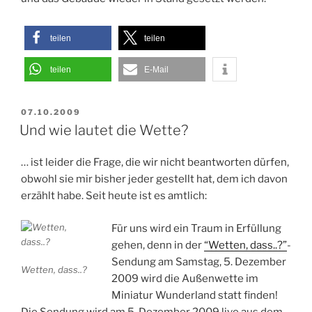
teilen
teilen
teilen
E-Mail
VERÖFFENTLICHT
07.10.2009
AM
Und wie lautet die Wette?
… ist leider die Frage, die wir nicht beantworten dürfen,
obwohl sie mir bisher jeder gestellt hat, dem ich davon
erzählt habe. Seit heute ist es amtlich:
Für uns wird ein Traum in Erfüllung
gehen, denn in der
“Wetten, dass..?”
-
Sendung am Samstag, 5. Dezember
Wetten, dass..?
2009 wird die Außenwette im
Miniatur Wunderland statt finden!
Die Sendung wird am 5. Dezember 2009 live aus dem